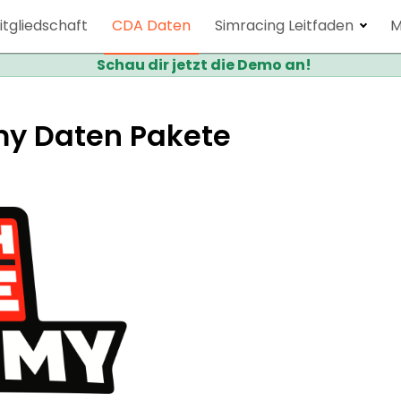
itgliedschaft
CDA Daten
Simracing Leitfaden
M
Schau dir jetzt die Demo an!
y Daten Pakete