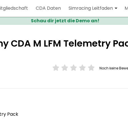
itgliedschaft
CDA Daten
Simracing Leitfaden
M
Schau dir jetzt die Demo an!
y CDA M LFM Telemetry Pa
Noch keine Bew
ry Pack