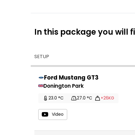
In this package you will f
SETUP
Ford Mustang GT3
Donington Park
23.0 °C
27.0 °C
+26KG
Video