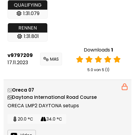
QUALIFYING
1:31.079
RENNEN
1:31.801
Downloads
1
v9797209
MAS
17.11.2023
5.0 von 5 (1)
Oreca 07
Daytona International Road Course
ORECA LMP2 DAYTONA setups
20.0 °C
34.0 °C