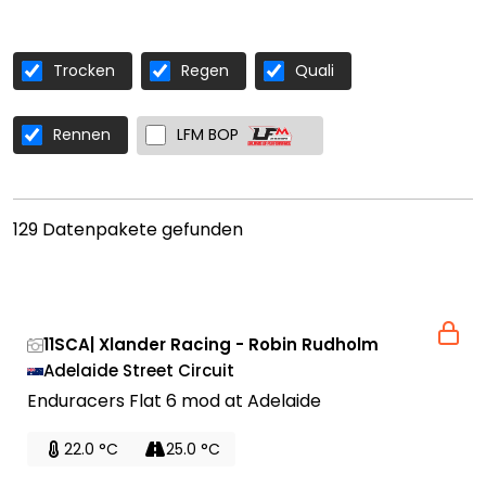
Trocken
Regen
Quali
Rennen
LFM BOP
129 Datenpakete gefunden
11SCA| Xlander Racing - Robin Rudholm
Adelaide Street Circuit
Enduracers Flat 6 mod at Adelaide
22.0 °C
25.0 °C