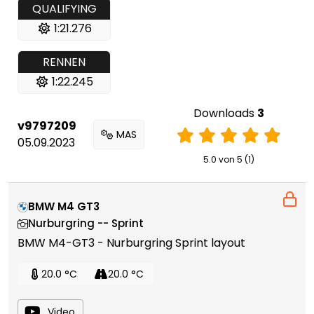
QUALIFYING
1:21.276
RENNEN
1:22.245
Downloads
3
v9797209
MAS
05.09.2023
5.0 von 5 (1)
BMW M4 GT3
Nurburgring -- Sprint
BMW M4-GT3 - Nurburgring Sprint layout
20.0 °C
20.0 °C
Video