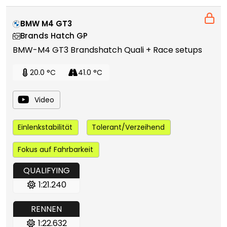
BMW M4 GT3
Brands Hatch GP
BMW-M4 GT3 Brandshatch Quali + Race setups
20.0 °C
41.0 °C
Video
Einlenkstabilität
Tolerant/Verzeihend
Fokus auf Fahrbarkeit
QUALIFYING
1:21.240
RENNEN
1:22.632