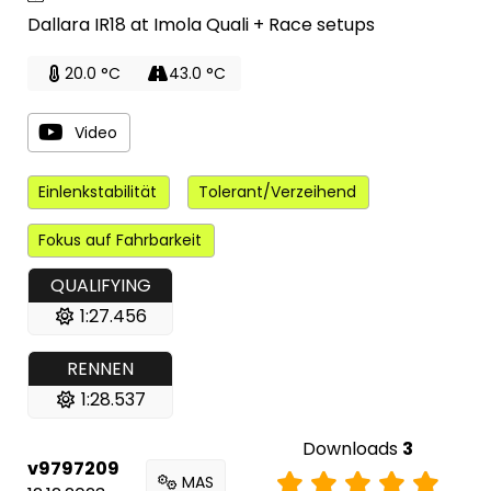
Dallara IR18 at Imola Quali + Race setups
20.0 °C
43.0 °C
Video
Einlenkstabilität
Tolerant/Verzeihend
Fokus auf Fahrbarkeit
QUALIFYING
1:27.456
RENNEN
1:28.537
Downloads
3
v9797209
MAS