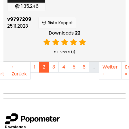
1:35.246
v9797209
Risto Kappet
25.11.2023
Downloads
22
5.0 von 5 (1)
‹
1
2
3
4
5
6
…
Weiter
E
rt
Zurück
›
»
Downloads