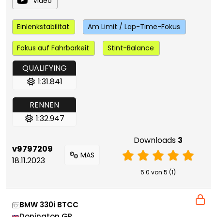
Video
Einlenkstabilität
Am Limit / Lap-Time-Fokus
Fokus auf Fahrbarkeit
Stint-Balance
QUALIFYING
1:31.841
RENNEN
1:32.947
Downloads
3
v9797209
MAS
18.11.2023
5.0 von 5 (1)
BMW 330i BTCC
Donington GP