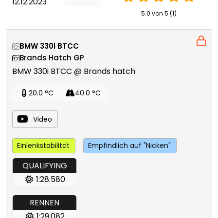
12.12.2023
5.0 von 5 (1)
BMW 330i BTCC
Brands Hatch GP
BMW 330i BTCC @ Brands hatch
20.0 °C
40.0 °C
Video
Einlenkstabilität
Empfindlich auf "Nicken"
QUALIFYING
1:28.580
RENNEN
1:29.082