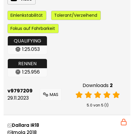
Einlenkstabilität
Tolerant/Verzeihend
Fokus auf Fahrbarkeit
QUALIFYING
1:25.053
RENNEN
1:25.956
Downloads
2
v9797209
MAS
29.11.2023
5.0 von 5 (1)
Dallara IR18
Imola 2018