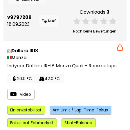
Downloads
3
v9797209
MAS
18.09.2023
Noch keine Bewertungen
Dallara IR18
Monza
Indycar Dallara IR-18 Monza Quali + Race setups
20.0 °C
42.0 °C
Video
Einlenkstabilität
Am Limit / Lap-Time-Fokus
Fokus auf Fahrbarkeit
Stint-Balance