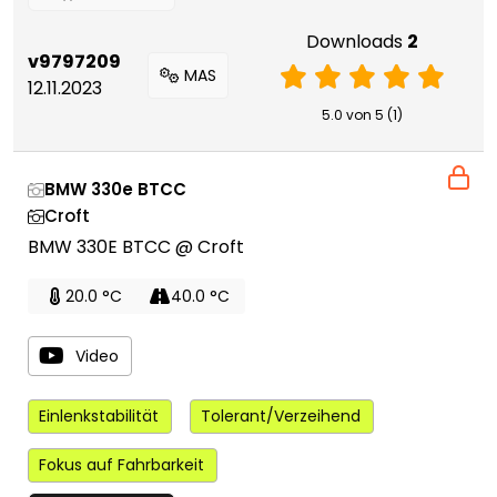
Downloads
2
v9797209
MAS
12.11.2023
5.0 von 5 (1)
BMW 330e BTCC
Croft
BMW 330E BTCC @ Croft
20.0 °C
40.0 °C
Video
Einlenkstabilität
Tolerant/Verzeihend
Fokus auf Fahrbarkeit