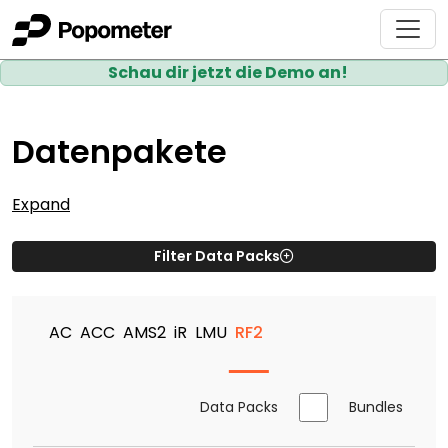
Schau dir jetzt die Demo an!
Datenpakete
Expand
Filter Data Packs
AC
ACC
AMS2
iR
LMU
RF2
Data Packs
Bundles