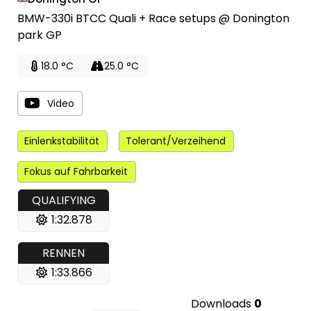
BMW-330i BTCC Quali + Race setups @ Donington
park GP
18.0 °C
25.0 °C
Video
Einlenkstabilität
Tolerant/Verzeihend
Fokus auf Fahrbarkeit
QUALIFYING
1:32.878
RENNEN
1:33.866
Downloads
0