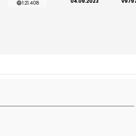
04.09.2023
v979
1:21.408