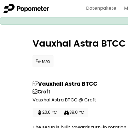
Datenpakete
M
Vauxhal Astra BTCC 
MAS
Vauxhall Astra BTCC
Croft
Vauxhal Astra BTCC @ Croft
20.0 °C
39.0 °C
The setup is built towards turn-in rotatio