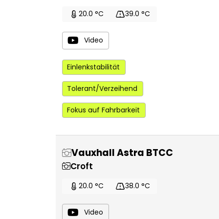
20.0 °C
39.0 °C
Video
Einlenkstabilität
Tolerant/Verzeihend
Fokus auf Fahrbarkeit
Vauxhall Astra BTCC
Croft
20.0 °C
38.0 °C
Video