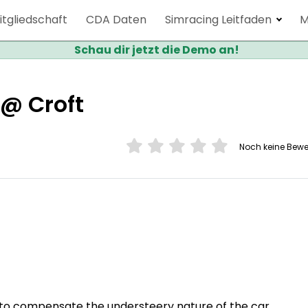
itgliedschaft
CDA Daten
Simracing Leitfaden
M
Schau dir jetzt die Demo an!
@ Croft
Noch keine Bew
n to compensate the understeery nature of the car.