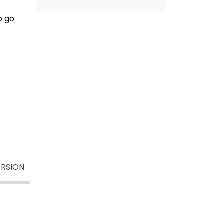
o go
ERSION