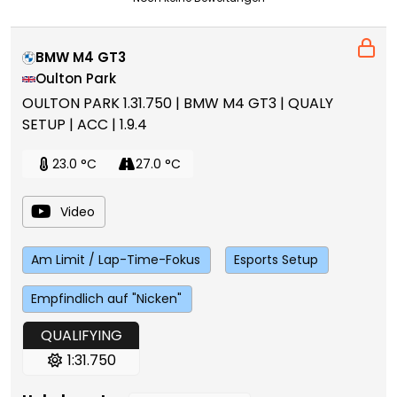
BMW M4 GT3
Oulton Park
OULTON PARK 1.31.750 | BMW M4 GT3 | QUALY
SETUP | ACC | 1.9.4
23.0 °C
27.0 °C
Video
Am Limit / Lap-Time-Fokus
Esports Setup
Empfindlich auf "Nicken"
QUALIFYING
1:31.750