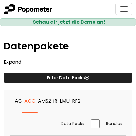
Schau dir jetzt die Demo an!
Datenpakete
Expand
Filter Data Packs
AC
ACC
AMS2
iR
LMU
RF2
Data Packs
Bundles