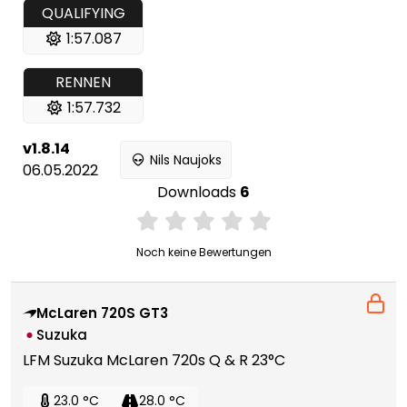
QUALIFYING
1:57.087
RENNEN
1:57.732
v1.8.14
Nils Naujoks
06.05.2022
Downloads
6
Noch keine Bewertungen
McLaren 720S GT3
Suzuka
LFM Suzuka McLaren 720s Q & R 23°C
23.0 °C
28.0 °C