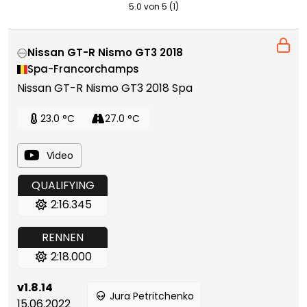
5.0 von 5 (1)
Nissan GT-R Nismo GT3 2018
Spa-Francorchamps
Nissan GT-R Nismo GT3 2018 Spa
23.0 °C
27.0 °C
Video
QUALIFYING
2:16.345
RENNEN
2:18.000
v1.8.14
Jura Petritchenko
15.06.2022