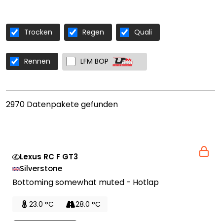
Trocken
Regen
Quali
Rennen
LFM BOP
2970 Datenpakete gefunden
Lexus RC F GT3
Silverstone
Bottoming somewhat muted - Hotlap
23.0 °C
28.0 °C