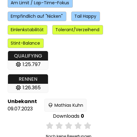
Am Limit / Lap-Time-Fokus
Empfindlich auf "Nicken"
Tail Happy
Einlenkstabilität
Tolerant/Verzeihend
Stint-Balance
QUALIFYING
1:25.797
RENNEN
1:26.365
Unbekannt
Mathias Kuhn
09.07.2023
Downloads
0
Noch keine Bewertungen