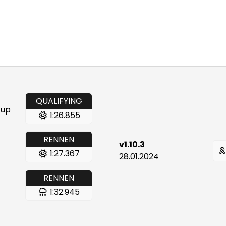
QUALIFYING
tup
1:26.855
RENNEN
v1.10.3
1:27.367
28.01.2024
RENNEN
1:32.945