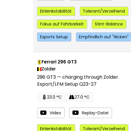
Einlenkstabilität
Tolerant/Verzeihend
Fokus auf Fahrbarkeit
Stint-Balance
Esports Setup
Empfindlich auf "Nicken"
Ferrari 296 GT3
Zolder
296 GT3 — charging through Zolder.
Esport/LFM Setup Q23-27
23.0 °C
27.0 °C
Video
Replay-Datei
Einlenkstabilität
Tolerant/Verzeihend