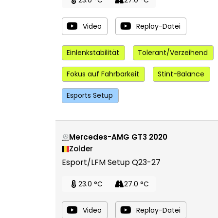
Video
Replay-Datei
Einlenkstabilität
Tolerant/Verzeihend
Fokus auf Fahrbarkeit
Stint-Balance
Esports Setup
Mercedes-AMG GT3 2020
Zolder
Esport/LFM Setup Q23-27
23.0 °C
27.0 °C
Video
Replay-Datei