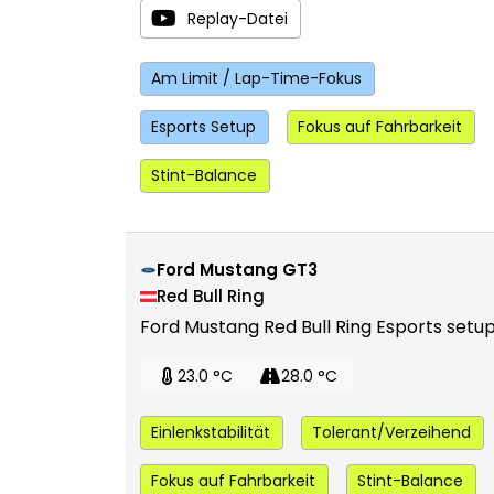
Replay-Datei
Am Limit / Lap-Time-Fokus
Esports Setup
Fokus auf Fahrbarkeit
Stint-Balance
Ford Mustang GT3
Red Bull Ring
Ford Mustang Red Bull Ring Esports setu
23.0 °C
28.0 °C
Einlenkstabilität
Tolerant/Verzeihend
Fokus auf Fahrbarkeit
Stint-Balance