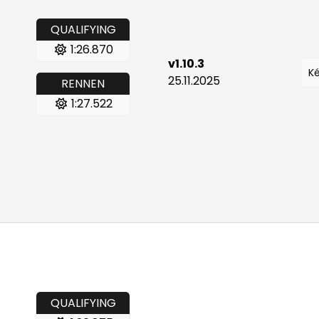
QUALIFYING
1:26.870
v1.10.3
Ké
25.11.2025
RENNEN
1:27.522
QUALIFYING