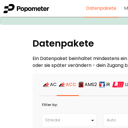
Datenpakete
M
Datenpakete
Ein Datenpaket beinhaltet mindestens ei
oder sie später verändern - dein Zugang b
AC
ACC
AMS2
iR
Filter by:
Strecke
Auto