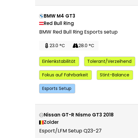
BMW M4 GT3
Red Bull Ring
BMW Red Bull Ring Esports setup
23.0 °C
28.0 °C
Einlenkstabilität
Tolerant/Verzeihend
Fokus auf Fahrbarkeit
Stint-Balance
Esports Setup
Nissan GT-R Nismo GT3 2018
Zolder
Esport/LFM Setup Q23-27