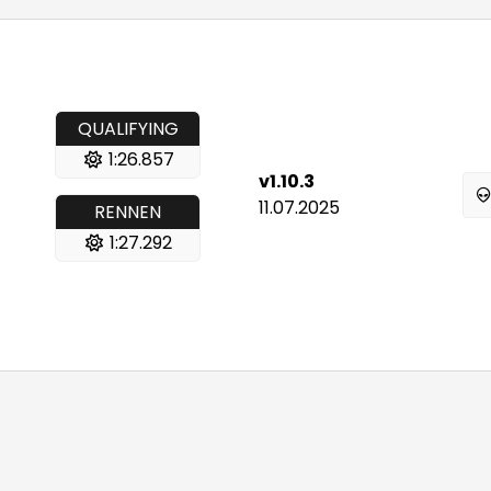
QUALIFYING
1:26.857
v1.10.3
11.07.2025
RENNEN
1:27.292