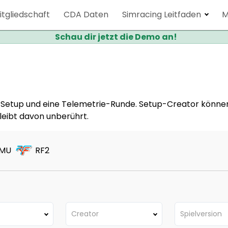
itgliedschaft
CDA Daten
Simracing Leitfaden
M
Schau dir jetzt die Demo an!
n Setup und eine Telemetrie-Runde. Setup-Creator könn
leibt davon unberührt.
LMU
RF2
Creator
Spielversion