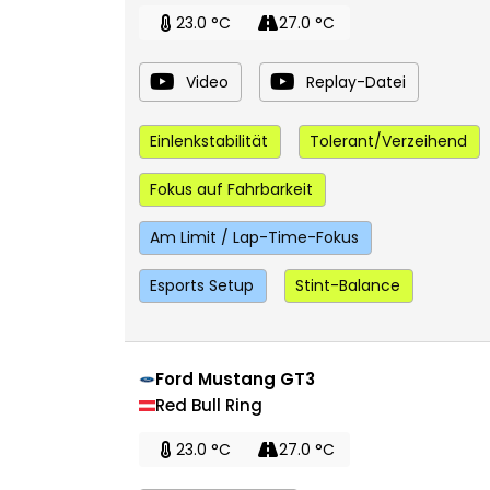
23.0 °C
27.0 °C
Video
Replay-Datei
Einlenkstabilität
Tolerant/Verzeihend
Fokus auf Fahrbarkeit
Am Limit / Lap-Time-Fokus
Esports Setup
Stint-Balance
Ford Mustang GT3
Red Bull Ring
23.0 °C
27.0 °C