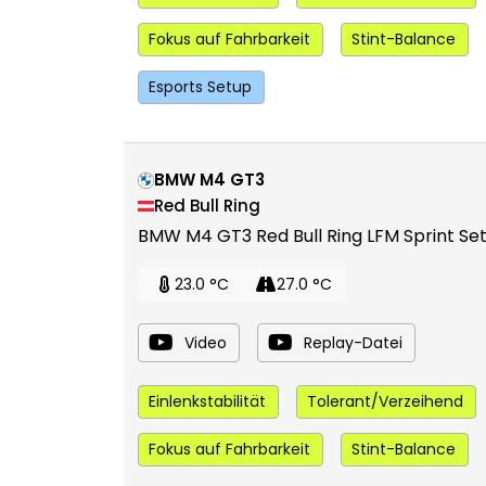
Fokus auf Fahrbarkeit
Stint-Balance
Esports Setup
BMW M4 GT3
Red Bull Ring
BMW M4 GT3 Red Bull Ring LFM Sprint Se
23.0 °C
27.0 °C
Video
Replay-Datei
Einlenkstabilität
Tolerant/Verzeihend
Fokus auf Fahrbarkeit
Stint-Balance