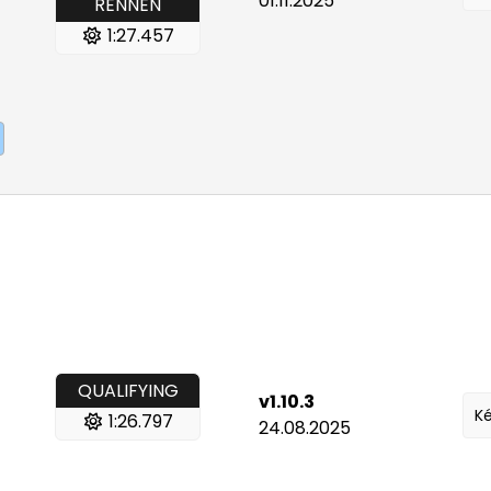
01.11.2025
RENNEN
1:27.457
QUALIFYING
v1.10.3
Ké
1:26.797
24.08.2025