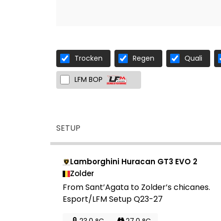
Trocken
Regen
Quali
LFM BOP
SETUP
Lamborghini Huracan GT3 EVO 2
Zolder
From Sant’Agata to Zolder’s chicanes.
Esport/LFM Setup Q23-27
23.0 °C
27.0 °C