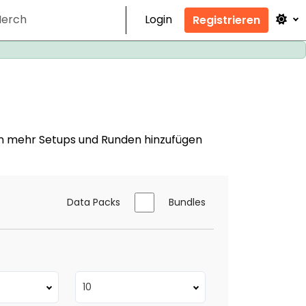
erch
Login
Registrieren
en mehr Setups und Runden hinzufügen
Data Packs
Bundles
10