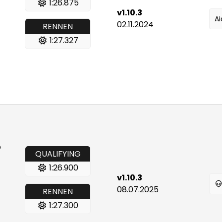
1:26.875
v1.10.3
A
02.11.2024
RENNEN
1:27.327
p
QUALIFYING
1:26.900
v1.10.3
08.07.2025
RENNEN
1:27.300