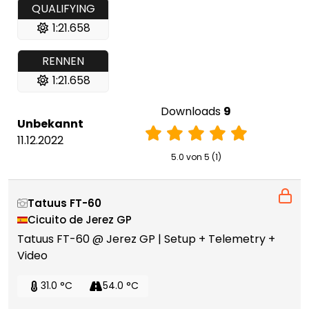
QUALIFYING
1:21.658
RENNEN
1:21.658
Downloads
9
Unbekannt
11.12.2022
5.0 von 5 (1)
Tatuus FT-60
Cicuito de Jerez GP
Tatuus FT-60 @ Jerez GP | Setup + Telemetry +
Video
31.0 °C
54.0 °C