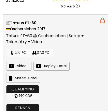
27.11.2022
5.0 von 5 (2)
Tatuus FT-60
Oschersleben 2017
Tatuus FT-60 @ Oschersleben | Setup +
Telemetry + Video
21.0 °C
37.0 °C
Video
Replay-Datei
Motec-Datei
QUALIFYING
1:19.986
RENNEN