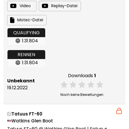
Video
Replay-Datei
Motec-Datei
QUALIFYING
1:31.804
RENNEN
1:31.804
Downloads
1
Unbekannt
19.12.2022
Noch keine Bewertungen
Tatuus FT-60
Watkins Glen Boot
Tatuus FT-60 @ Watkins Glen Boot | Setup +